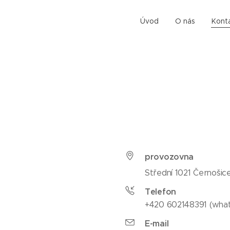
Úvod
O nás
Kont
provozovna
Střední 1021 Černoši
Telefon
+420 602148391 (wha
E-mail