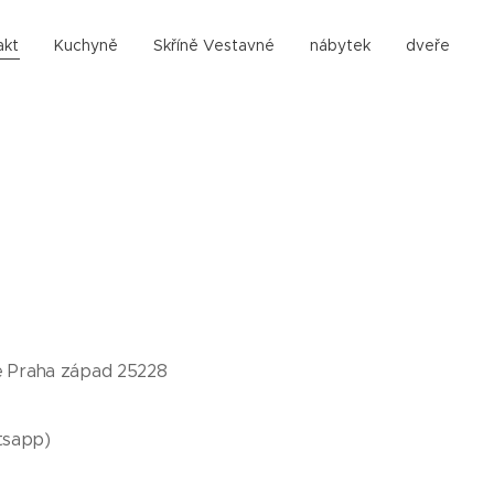
akt
Kuchyně
Skříně Vestavné
nábytek
dveře
ce Praha západ 25228
tsapp)