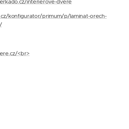
-erkado.cz/interierove-dvere
.cz/konfigurator/primum/p/laminat-orech-
/
vere.cz/<br>