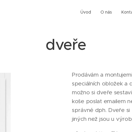
Úvod
O nás
Kont
dveře
Prodávám a montujem
speciálních obložek a
možno si dveře sestavi
koše poslat emailem n
správné dph. Dveře si 
jiných než jsou u výr