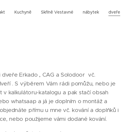
akt
Kuchyně
Skříně Vestavné
nábytek
dveře
i dveře Erkado
,
CAG a Solodoor vč.
 dveří . S výběrem Vám rádi pomůžu, nebo je
t v kalkulátoru-katalogu a pak stačí obsah
ebo whatsaap a já je doplním o montáž a
objednáte přímu u mne vč. kování a doplňků i
obce, nebo použijeme vámi dodané kování.